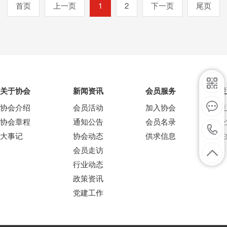
首页
上一页
1
2
下一页
尾页
许与坚定支持！...
关于协会
新闻资讯
会员服务
联
协会介绍
会员活动
加入协会
联
协会章程
通知公告
会员名录
企
大事记
协会动态
供求信息
在
会员走访
行业动态
政策资讯
党建工作