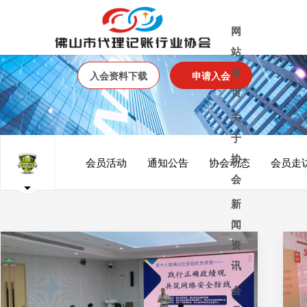
网
站
首
入会资料下载
申请入会
页
关
于
协会介绍
协
会员活动
通知公告
协会动态
会员走
会
协会章程
新
大事记
闻
会员活动
资
讯
通知公告
会
协会动态