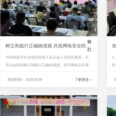
员
加入协会
服
会员走访
务
会员名录
行业动态
联
供求信息
系
政策资讯
联系方式
我
树立和践行正确政绩观 共筑网络安全防线 —— 我会党支部书记参加 2026 年首期佛山社会组织大讲堂
们
党建工作
企业招聘
为持续提升社会组织负责人及从业人员综合素质，引
3
导社会组织树立和践行正确政绩观，筑牢网络安全屏
民
在线留言
障，4 月 23 日，由佛山市民政局、佛山市社会组织党
神
发布时间：2026/5/28
了解更多 +
发
委主办的第十八期佛山社会组织大讲堂，在广东省
党
（佛山）软件产业园顺利举办。我会党支部书记李建
国受邀参加本次培训。...