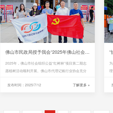
佛山市民政局授予我会“2025年佛山社会组织公益“红树林”志愿植树活动突出贡献单位”荣誉称号！
2025年，佛山市社会组织公益“红树林”项目第二期志
为
愿植树活动顺利开展。佛山市代理记账行业协会充分
理
发挥党建引领作用，积极组织会员单位踊跃参与，为
组
发布时间：2025/7/12
了解更多 +
发
新岗村的生态建设注入强大动力。在此次活动中，协
组
会共组织会员企业捐赠了46棵优质树苗，捐赠金额高
动.
达18400元。这些树苗不仅为新岗村的生态环境增添了
生机与活力，更象征着协会对乡村振兴事业的美好期